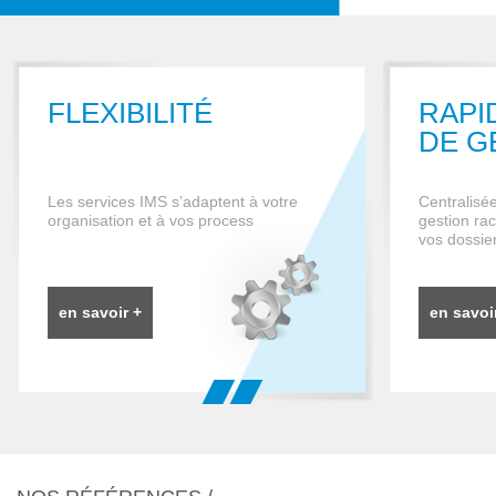
FLEXIBILITÉ
RAPI
DE G
Les services IMS s’adaptent à votre
Centralisé
organisation et à vos process
gestion rac
vos dossie
en savoir +
en savoi