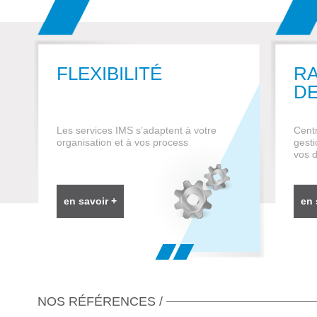
FLEXIBILITÉ
RA
DE
Les services IMS s’adaptent à votre
Centr
organisation et à vos process
gesti
vos d
en savoir +
en 
NOS RÉFÉRENCES /